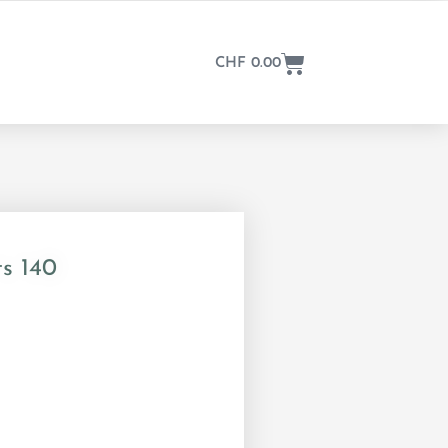
CHF
0.00
ts 140